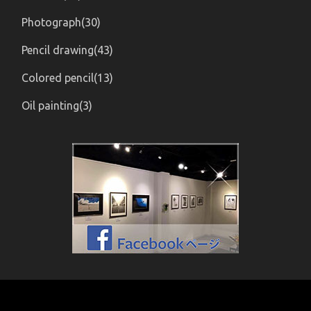
Photograph(30)
Pencil drawing(43)
Colored pencil(13)
Oil painting(3)