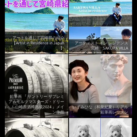
アートを通じて宮崎県の紹介
【Artist in Residence in Japan
アーティスト イン レジデンス
】
宮崎 SAKURA VILLA
鉛筆画 『 サントリー ザプレミ
アムモルツマスターズ・ドリー
ム山崎原酒樽熟成2024 』メイ
いずみひな（和泉妃夏）リアル
ン作品
鉛筆画レッスン