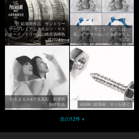
匠 鉛筆画作品 サントリー
ザ・プレミアム・モルツ・マス
西武・そごう「わたしは、
ターズ・ドリーム山崎原酒樽熟
私。」クマのぬいぐるみタイム
成2024 』
ラプス
白石まるみ&守永真彩 鉛筆画
制作動画
ASMR : 鉛筆画 ネジを描く
次の12件