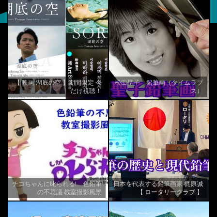
【 映画 湖底の空 】期間限定 今
松田聖子 鉛筆画（タイムラプ
だけ視聴！
ス）
チコちゃんに叱られる! 色鉛筆
日本を代表する鉛筆画家 梶原誠
の不思議 教室撮影風景
【 ロータリークラブ 】