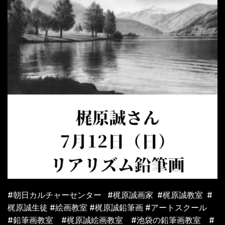
#朝日カルチャーセンター
#
梶原誠画家
#
梶原誠教室
#
梶原誠生徒
#絵画教室
#
梶原誠鉛筆画
#
アートスクール
#鉛筆画教室 #梶原誠絵画教室 #池袋の鉛筆画教室 #