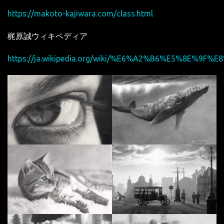
https://makoto-kajiwara.com/class.html
梶原誠ウィキペディア
https://ja.wikipedia.org/wiki/%E6%A2%B6%E5%8E%9