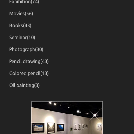
Exhibition(74)
Movies(56)
Books(43)
Seminar(10)
Photograph(30)
Pencil drawing(43)
Colored pencil(13)
Oil painting(3)