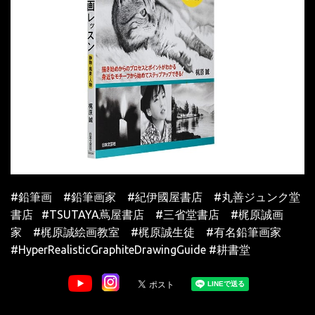
#鉛筆画 #鉛筆画家 #紀伊國屋書店 #丸善ジュンク堂
書店 #TSUTAYA蔦屋書店 #三省堂書店 #梶原誠画
家 #梶原誠絵画教室 #梶原誠生徒 #有名鉛筆画家
#
HyperRealisticGraphiteDrawingGuide #
耕書堂