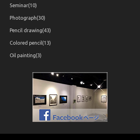
Seminar(10)
Photograph(30)
Pencil drawing(43)
Colored pencil(13)
Oil painting(3)