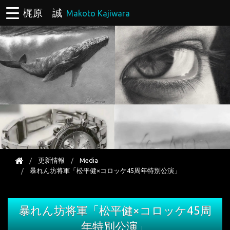
梶原 誠
Makoto Kajiwara
更新情報
Media
暴れん坊将軍「松平健×コロッケ45周年特別公演」
暴れん坊将軍「松平健×コロッケ45周
年特別公演」