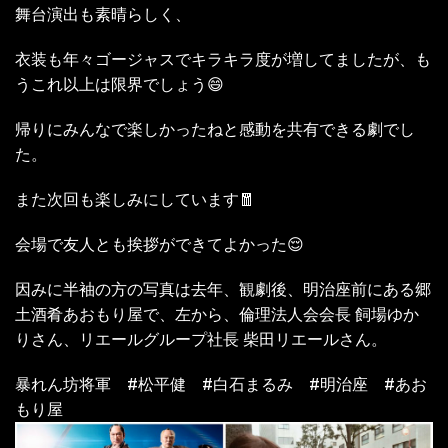
舞台演出も素晴らしく、
衣装も年々ゴージャスでキラキラ度が増してましたが、も
うこれ以上は限界でしょう
😄
帰りにみんなで楽しかったねと感動を共有できる劇でし
た。
また次回も楽しみにしています
🧧
会場で友人とも挨拶ができてよかった
😌
因みに半袖の方の写真は去年、観劇後、明治座前にある郷
土酒肴あおもり屋で、左から、倫理法人会会長 飼場ゆか
りさん、リエールグループ社長 柴田リエールさん。
暴れん坊将軍
#
松平健 #白石まるみ #明治座 #あお
もり屋