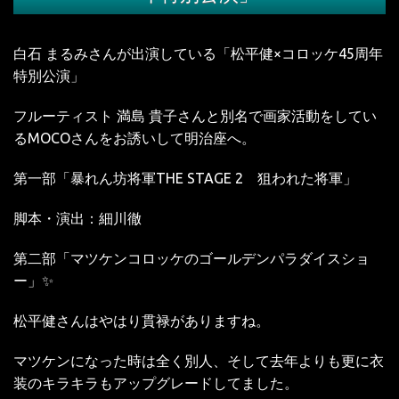
白石
まるみさんが出演している「松平健
×
コロッケ
45
周年
特別公演」
フルーティスト
満島
貴子さんと別名で画家活動をしてい
る
MOCO
さんをお誘いして明治座へ。
第一部「暴れん坊将軍
THE STAGE 2
狙われた将軍」
脚本・演出：細川徹
第二部「マツケンコロッケのゴールデンパラダイスショ
ー」
✨
松平健さんはやはり貫禄がありますね。
マツケンになった時は全く別人、そして去年よりも更に衣
装のキラキラもアップグレードしてました。