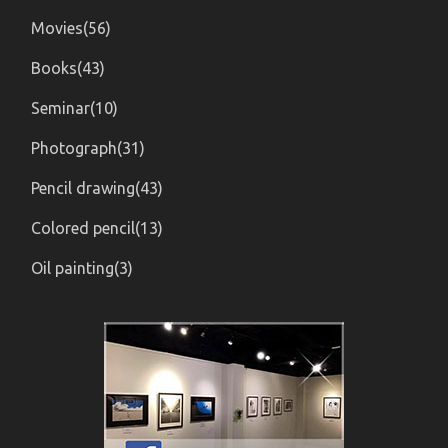
Movies(56)
Books(43)
Seminar(10)
Photograph(31)
Pencil drawing(43)
Colored pencil(13)
Oil painting(3)