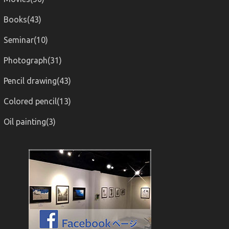
Books(43)
Seminar(10)
Photograph(31)
Pencil drawing(43)
Colored pencil(13)
Oil painting(3)