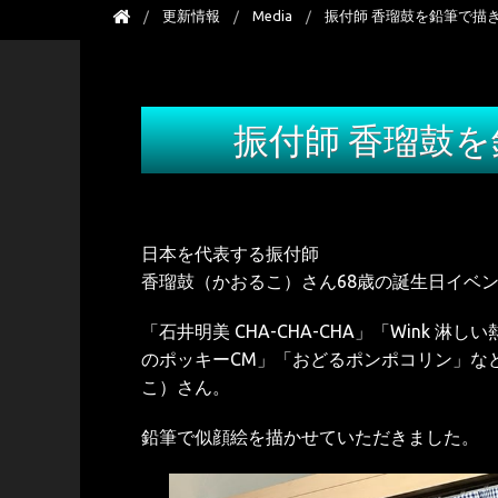
更新情報
Media
振付師 香瑠鼓を鉛筆で描
振付師 香瑠鼓
日本を代表する振付師
香瑠鼓（かおるこ）さん68歳の誕生日イベ
「石井明美 CHA-CHA-CHA」「Wink
のポッキーCM」「おどるポンポコリン」など
こ）さん。
鉛筆で似顔絵を描かせていただきました。