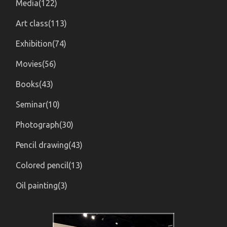
Media(122)
Art class(113)
Exhibition(74)
Movies(56)
Books(43)
Seminar(10)
Photograph(30)
Pencil drawing(43)
Colored pencil(13)
Oil painting(3)