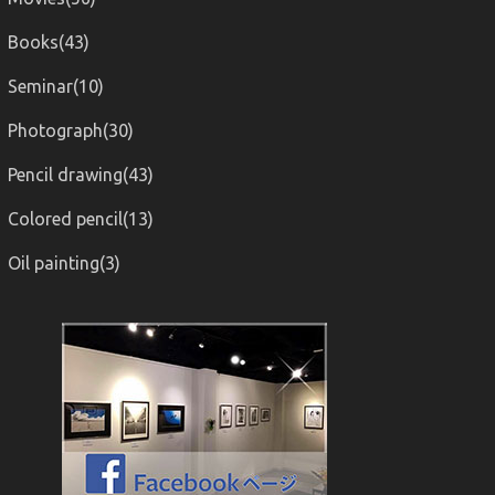
Books(43)
Seminar(10)
Photograph(30)
Pencil drawing(43)
Colored pencil(13)
Oil painting(3)