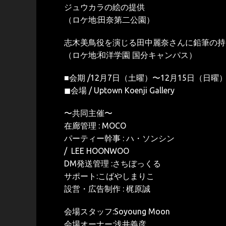
ジュウカラの絵の提供
（ロケ地:田奈第二公園）
志木美鳥役を演じる田中麗奈さんに鉛筆の持
（ロケ地:和洋学園 国分キャンパス）
■会期 /12月7日（土曜）〜12月15日（日曜）11
◼︎会場 / Uptown Koenji Gallery
〜共同主催〜
在廊管理 : MOCO
パーティー幹事 : ハ・ソンシン
/ LEE HOONWOO
DM発送管理 :さちぼっくる
サポート:こばやしまりこ
設営・広告制作 : 梶原誠
会場スタッフ:Soyoung Moon
会場オーナー:浅井義彦