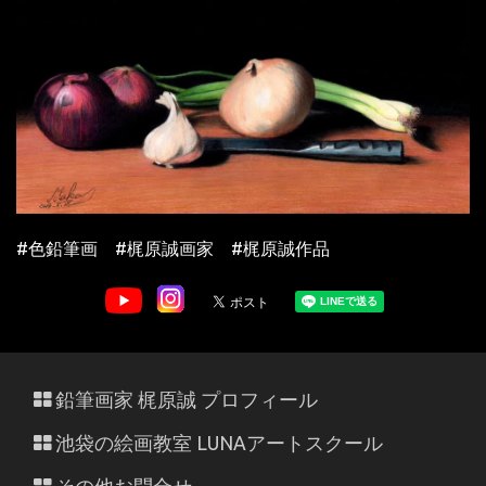
#色鉛筆画 #梶原誠画家 #梶原誠作品
鉛筆画家 梶原誠 プロフィール
池袋の絵画教室 LUNAアートスクール