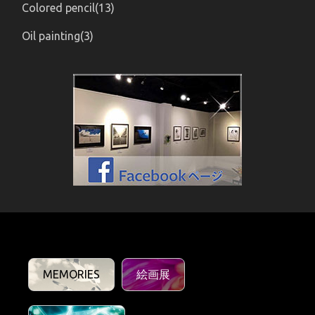
Colored pencil(13)
Oil painting(3)
MEMORIES
絵画展