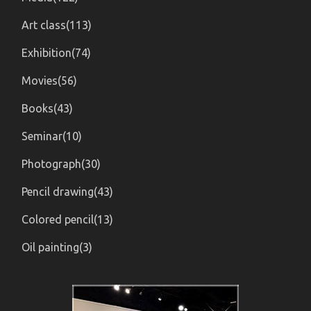
Art class(113)
Exhibition(74)
Movies(56)
Books(43)
Seminar(10)
Photograph(30)
Pencil drawing(43)
Colored pencil(13)
Oil painting(3)