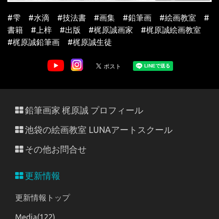
#雫 #水滴 #技法書 #画集 #鉛筆画 #絵画教室 #
書籍 #上梓 #出版
#梶原誠画家 #梶原誠絵画教室
#梶原誠鉛筆画 #梶原誠生徒
鉛筆画家 梶原誠 プロフィール
池袋の絵画教室 LUNAアートスクール
その他お問合せ
更新情報
更新情報トップ
Media(122)