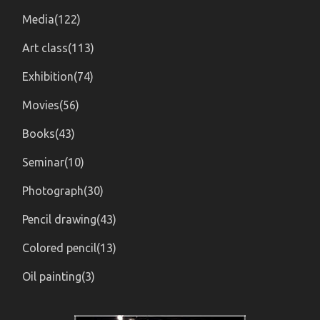
Media(122)
Art class(113)
Exhibition(74)
Movies(56)
Books(43)
Seminar(10)
Photograph(30)
Pencil drawing(43)
Colored pencil(13)
Oil painting(3)