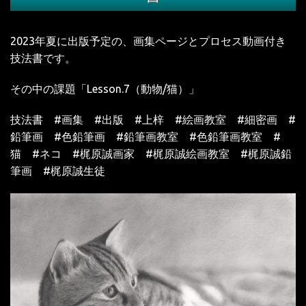
2023
年夏に出版予定の、
画集ページとプロセス動画付き
技法書です。
その中の課題「
Lesson.7
（動物
/
猫）」
技法書
#
画集
#
出版
#
上梓
#
絵画教室
#
細密画
#
鉛筆画
#
色鉛筆画
#
鉛筆画教室
#
色鉛筆画教室
#
猫
#
ネコ
#梶原誠画家 #梶原誠絵画教室 #梶原誠鉛
筆画 #梶原誠生徒