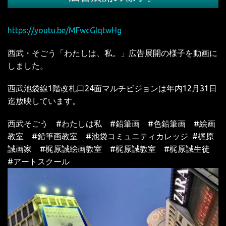
https://youtu.be/MFwcGIqtwHg
西武・そごう「わたしは、私。」広告展開の様子を動画に
しました。
西武池袋線1階改札口24面マルチビジョンは年内12月31日
迄放映しています。
西武そごう #わたしは私 #鉛筆画 #色鉛筆画 #絵画
教室 #鉛筆画教室 #池袋コミュニティカレッジ #梶原
誠画家 #梶原誠絵画教室 #梶原誠教室 #梶原誠生徒
#アートスクール