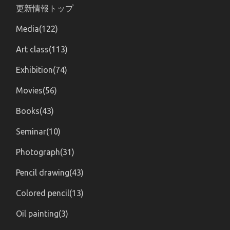
更新情報トップ
Media(122)
Art class(113)
Exhibition(74)
Movies(56)
Books(43)
Seminar(10)
Photograph(31)
Pencil drawing(43)
Colored pencil(13)
Oil painting(3)