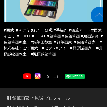
#
西武
#
そごう
#
わたしは私
#
手描き
#
鉛筆アート
#西武
そごう
#SEIBU
#SOGO
#
鉛筆画
#
色鉛筆画
#
絵画講師
#
色鉛筆画教室
#鉛筆画教室 #鉛筆画家 #色鉛筆画家 #
株式会社そごう西武 #セブン&アイ #梶原誠画家 #梶
原誠絵画教室 #梶原誠鉛筆画
鉛筆画家 梶原誠 プロフィール