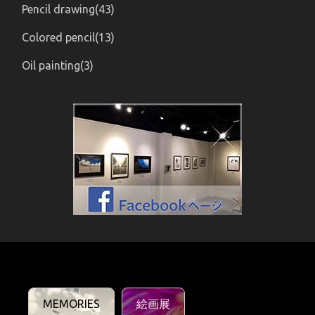
Pencil drawing(43)
Colored pencil(13)
Oil painting(3)
MEMORIES
絵画展