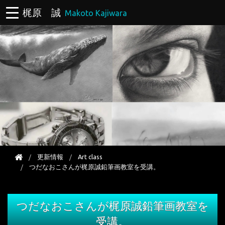
梶原 誠
Makoto Kajiwara
更新情報
Art class
つだなおこさんが梶原誠鉛筆画教室を受講。
つだなおこさんが梶原誠鉛筆画教室を
受講。