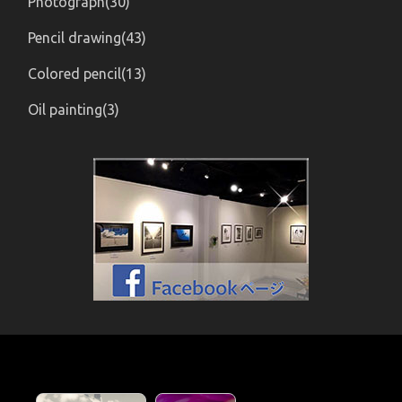
Photograph(30)
Pencil drawing(43)
Colored pencil(13)
Oil painting(3)