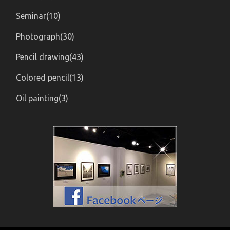
Seminar(10)
Photograph(30)
Pencil drawing(43)
Colored pencil(13)
Oil painting(3)