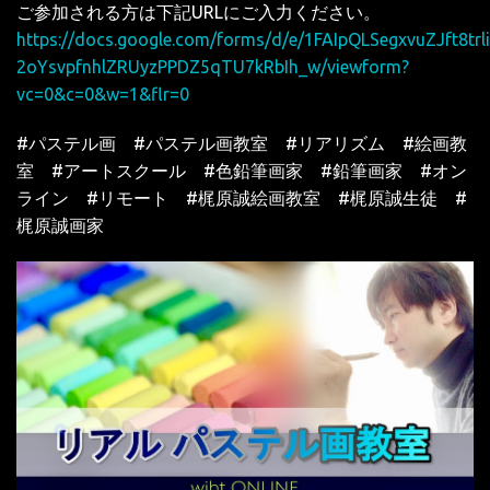
ご参加される方は下記URLにご入力ください。
https://docs.google.com/forms/d/e/1FAIpQLSegxvuZJft8trl
2oYsvpfnhlZRUyzPPDZ5qTU7kRbIh_w/viewform?
vc=0&c=0&w=1&flr=0
#パステル画 #パステル画教室 #リアリズム #絵画教
室 #アートスクール #色鉛筆画家 #鉛筆画家 #オン
ライン #リモート #梶原誠絵画教室 #梶原誠生徒 #
梶原誠画家