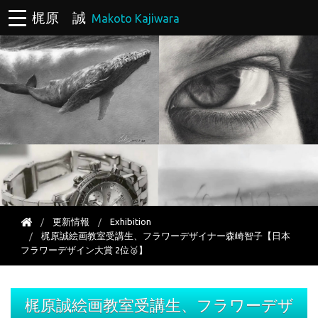
梶原 誠
Makoto Kajiwara
更新情報
Exhibition
梶原誠絵画教室受講生、フラワーデザイナー森崎智子【日本
フラワーデザイン大賞 2位🥈】
梶原誠絵画教室受講生、フラワーデザ