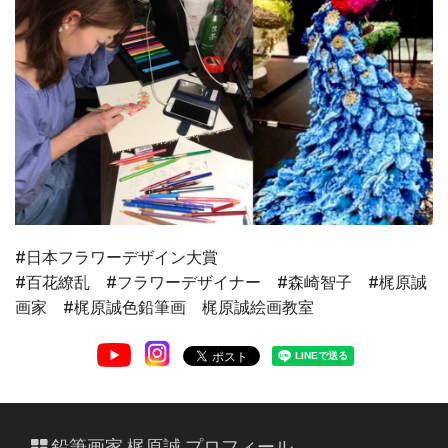
#日本フラワーデザイン大賞
#百花繚乱 #フラワーデザイナー #森崎智子 #梶原誠
画家 #梶原誠色鉛筆画 梶原誠絵画教室
鉛筆画家 梶原誠 プロフィール