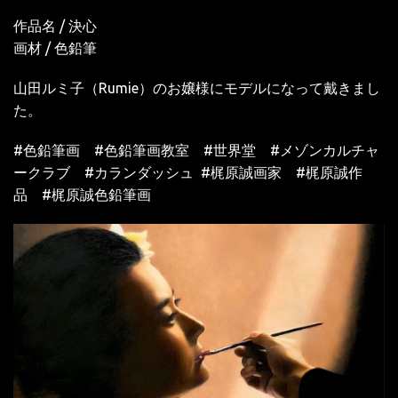
作品名 / 決心
画材 / 色鉛筆
山田ルミ子（Rumie）のお嬢様にモデルになって戴きまし
た。
#色鉛筆画 #色鉛筆画教室 #世界堂 #メゾンカルチャ
ークラブ #カランダッシュ #梶原誠画家 #梶原誠作
品 #梶原誠色鉛筆画