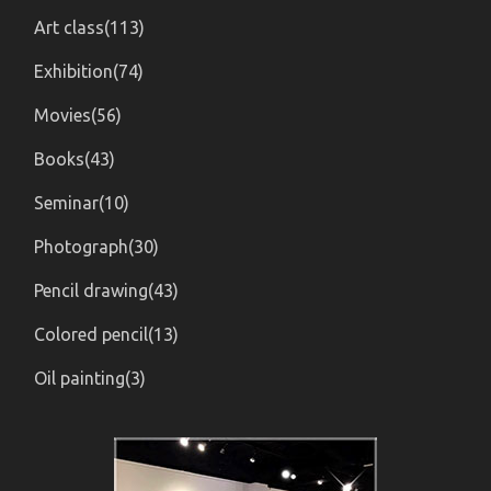
Art class(113)
Exhibition(74)
Movies(56)
Books(43)
Seminar(10)
Photograph(30)
Pencil drawing(43)
Colored pencil(13)
Oil painting(3)