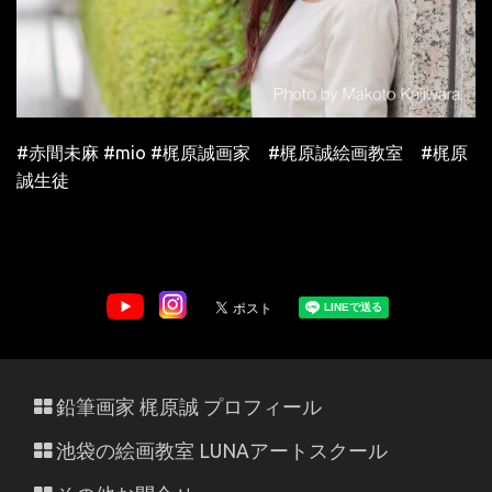
#
赤間未麻
#mio #梶原誠画家 #梶原誠絵画教室 #梶原
誠生徒
鉛筆画家 梶原誠 プロフィール
池袋の絵画教室 LUNAアートスクール