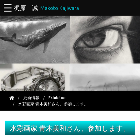
梶原 誠
Makoto Kajiwara
更新情報
Exhibition
水彩画家 青木美和さん、参加します。
水彩画家 青木美和さん、参加します。