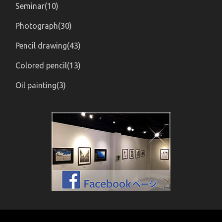
Seminar(10)
Photograph(30)
Pencil drawing(43)
Colored pencil(13)
Oil painting(3)