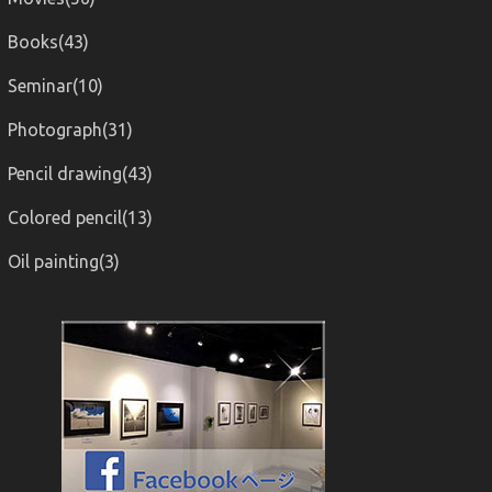
Books(43)
Seminar(10)
Photograph(31)
Pencil drawing(43)
Colored pencil(13)
Oil painting(3)