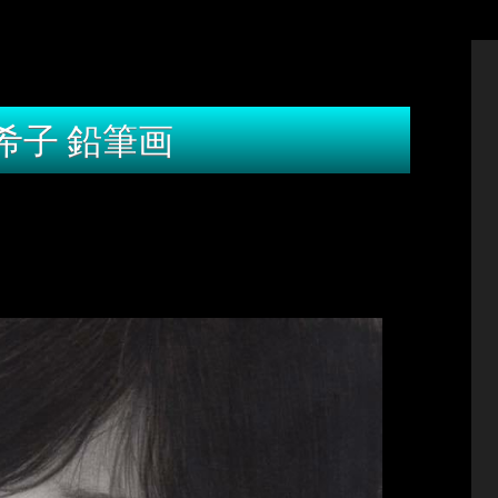
希子 鉛筆画