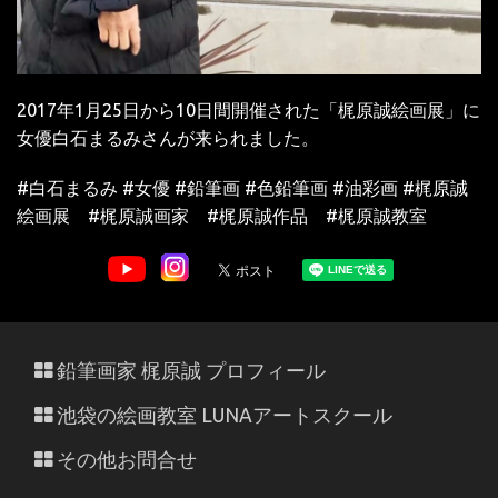
2017年1月25日から10日間開催された「梶原誠絵画展」に
女優白石まるみさんが来られました。
#白石まるみ #女優 #鉛筆画 #色鉛筆画 #油彩画 #梶原誠
絵画展 #梶原誠画家 #梶原誠作品 #梶原誠教室
鉛筆画家 梶原誠 プロフィール
池袋の絵画教室 LUNAアートスクール
その他お問合せ