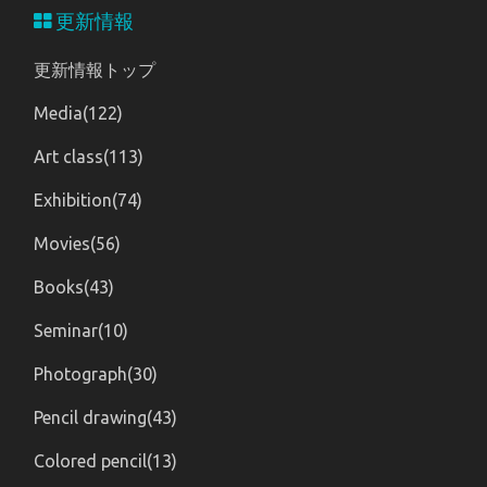
更新情報
更新情報トップ
Media(122)
Art class(113)
Exhibition(74)
Movies(56)
Books(43)
Seminar(10)
Photograph(30)
Pencil drawing(43)
Colored pencil(13)