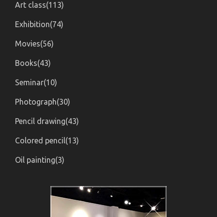
Art class(113)
Exhibition(74)
Movies(56)
Books(43)
Seminar(10)
Photograph(30)
Pencil drawing(43)
Colored pencil(13)
Oil painting(3)