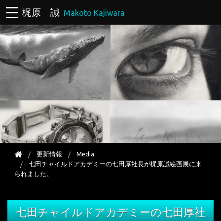
梶原 誠
Makoto Kajiwara
更新情報
Media
七田チャイルドアカデミーの七田厚社長が梶原誠絵画展に来
られました。
七田チャイルドアカデミーの七田厚社