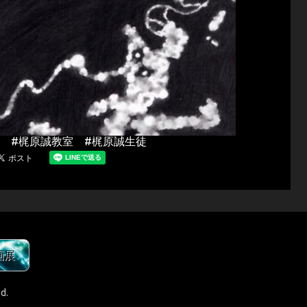
 #梶原誠教室 #梶原誠生徒
画展
d.