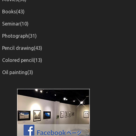
Books(43)
Seminar(10)
Photograph(31)
Pencil drawing(43)
Colored pencil(13)
Oil painting(3)