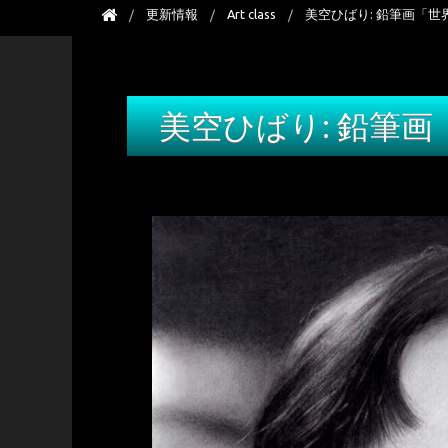
更新情報
Art class
美空ひばり: 鉛筆画「
美空ひばり: 鉛筆