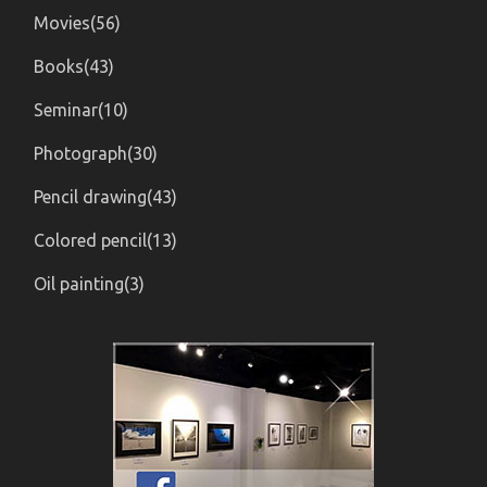
Movies(56)
Books(43)
Seminar(10)
Photograph(30)
Pencil drawing(43)
Colored pencil(13)
Oil painting(3)