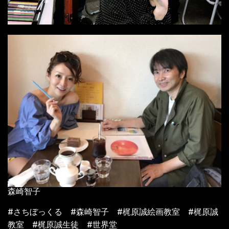
森崎智子
#さちぼっくる #森崎智子 #梶原誠絵画教室 #梶原誠
教室 #梶原誠生徒 #世界堂