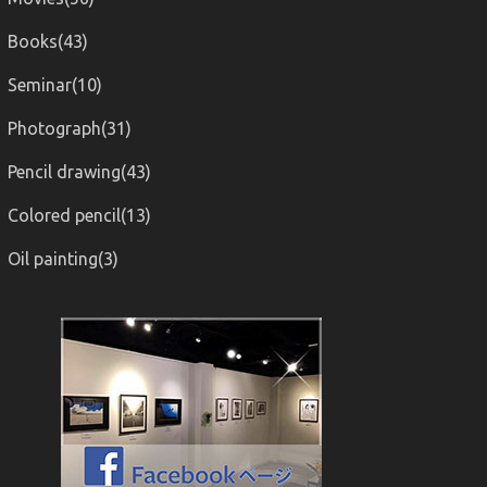
Books(43)
Seminar(10)
Photograph(31)
Pencil drawing(43)
Colored pencil(13)
Oil painting(3)