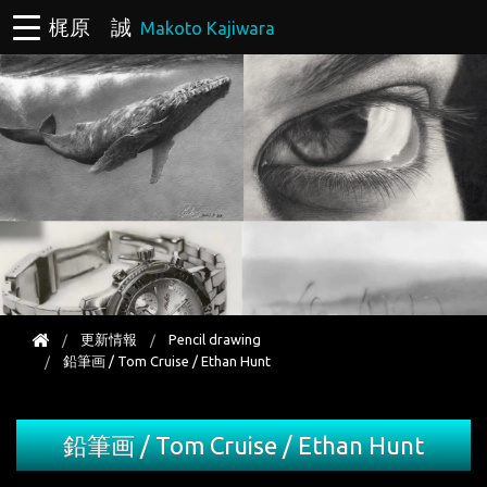
梶原 誠
Makoto Kajiwara
更新情報
Pencil drawing
鉛筆画 / Tom Cruise / Ethan Hunt
鉛筆画 / Tom Cruise / Ethan Hunt