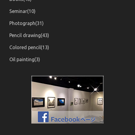
Seminar(10)
Photograph(31)
Pencil drawing(43)
Colored pencil(13)
Oil painting(3)